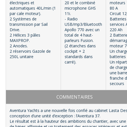
électriques et
20 et le combiné
moteurs 
automatiques 40L/min (1
microphone GHS
80 A
par cale moteur).
11i.
Circuit 12
2 Systèmes de
- Radio
Batteries
transmission par Sail
USB/mp3/Bluetooth
services
Drive.
Apollo 770 avec un
220 Ah
2 Hélices 3 pâles
total de 4 haut-
2 Batteri
MAXPROP.
parleurs Fusion.
démarra
2 Anodes.
(2 étanches dans
moteur 
2 réservoirs Gazole de
cockpit + 2
Un charg
250L unitaire
standards dans
batteries
carré).
Un répart
de charg
une barr
franche 
secours
COMMENTAIRES
Aventura Yachts a une nouvelle fois confié au cabinet Lasta Des
conception d’une unité d’exception : l’Aventura 37.
Le résultat est à la hauteur des ambitions du chantier, avec une
de lignes affirmée et un traitement des espaces intérieurs et ext