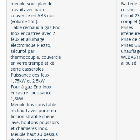
meuble sous plan de
Batterie 
travail avec bac et
cuisine
couvercle en ABS noir
Circuit 2
(volume 25L).
complet 
Table réchaud à gaz Eno
Prises
Inox encastrée avec 2
intérieure
feux et allumage
Prise de 
électronique Piezzo,
Prises U
sécurité par
Chauffag
thermocouple, couvercle
WEBASTO
en verre trempé et kit
ai pulsé
serre casseroles.
Puissance des feux
1,75kW et 2,5kW.
Four à gaz Eno Inox
encastré : puissance
1,8kW.
Meuble bas sous table
réchaud avec porte en
finition stratifié chêne
lavé, boutons poussoirs
et charnières Inox.
Meuble haut au-dessus