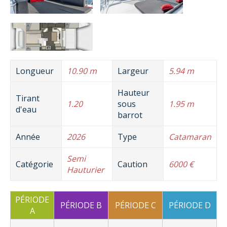
Longueur
10.90 m
Largeur
5.94 m
Hauteur
Tirant
1.20
sous
1.95 m
d'eau
barrot
Année
2026
Type
Catamaran
Semi
Catégorie
Caution
6000 €
Hauturier
PÉRIODE
PÉRIODE B
PÉRIODE C
PÉRIODE D
A