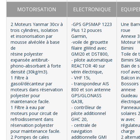
MOTORISATION
ELECTRONIQUE
EQUIP
2 Moteurs Yanmar 30cv à
-GPS GPSMAP 1223
Une Barr
trois cylindres, isolation
Plus 12 pouces
roue
et insonorisation par
Garmin,
Annexe 3
mousse alvéolée à base
-voile de girouette
Moteur 
de
filaire gWind avec
Bimini
résine polyester
GMI20 et DST800,
Toile de 
expansée antibruit-
- pilote automatique
Bimini Sk
phono-absorbant à forte
REACTOR 40 sur
Bain de s
densité (30kg/m3).
vérin électrique,
roof ave
1 Filtre à
- VHF 15i,
Balcon i
gasoil/décanteur par
- transpondeur AIS
Bossoirs
moteurs dans réservation
800 et son antenne
annexe
polyester pour
GPS/GLONASS
Guideau
maintenance facile.
GA38,
électriqu
1 Filtre à eau par
- contrôleur de
Panneau
moteurs pour circuit de
pilote additionnel
solaires 
refroidissement dans
GHC 20,
w avec
réservation polyester
- centrale de
régulateu
pour maintenance facile.
navigation
charge
2 Pompes de cales
additionnelle GMI
2 alterna