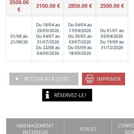
3500.00
3100.00 €
2850.00 €
2500.00 €
€
Du 18/04 au
Du 04/04 au
29/05/2026
17/04/2026
Du 01/01 au
01/08 au
Du 04/07 au
Du 30/05 au
03/04/2026
21/08/26
31/07/2026
03/07/2026
Du 19/09 au
Du 22/08 au
Du 05/09 au
31/12/2026
04/09/2026
18/09/2026
RETOUR À LA LISTE
IMPRIMER
RÉSERVEZ-LE !
AMENAGEMENT
CONFO
VOILES
INTERIEUR
BO