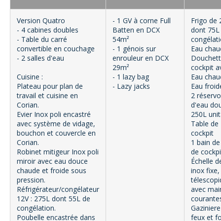
Version Quatro
- 1 GV à corne Full
Frigo de
- 4 cabines doubles
Batten en DCX
dont 75L
- Table du carré
54m²
congélat
convertible en couchage
- 1 génois sur
Eau chau
- 2 salles d'eau
enrouleur en DCX
Douchett
29m²
cockpit a
Cuisine :
- 1 lazy bag
Eau chau
Plateau pour plan de
- Lazy jacks
Eau froid
travail et cuisine en
2 réservo
Corian.
d'eau do
Evier Inox poli encastré
250L unit
avec système de vidage,
Table de
bouchon et couvercle en
cockpit
Corian.
1 bain de 
Robinet mitigeur Inox poli
de cockpi
miroir avec eau douce
Échelle d
chaude et froide sous
inox fixe,
pression.
télescopi
Réfrigérateur/congélateur
avec mai
12V : 275L dont 55L de
courante
congélation.
Gazinier
Poubelle encastrée dans
feux et f