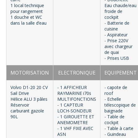
1 local technique
Eau chaude/eau
pour rangement
froide de
1 douche et WC
cockpit
dans la salle d’eau
- Batterie de
cuisine
- Aspirateur
- Prise 220V
avec chargeur
de quai
- Prises USB
MOTORISATION
ELECTRONIQUE
EQUIPEMENT
Volvo D1-20 20 CV
- 1 AFFICHEUR
- capote de
Sail Drive
RAYMARINE i70s
roof
Hélice ALU 3 pâles
MULTIFONCTIONS
- Echelle
Réservoir
- 1 CAPTEUR
télescopique de
carburant gazole
LOCH-SONDEUR
baignade
90L
- 1 GIROUETTE ET
- Table de
ANEMOMETRE
cockpit
- 1 VHF FIXE AVEC
- Table à carte
ASN
- Guindeau