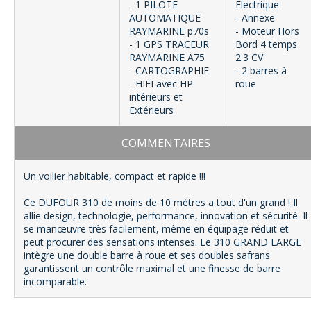
- 1 PILOTE
Electrique
AUTOMATIQUE
- Annexe
RAYMARINE p70s
- Moteur Hors
- 1 GPS TRACEUR
Bord 4 temps
RAYMARINE A75
2.3 CV
- CARTOGRAPHIE
- 2 barres à
- HIFI avec HP
roue
intérieurs et
Extérieurs
COMMENTAIRES
Un voilier habitable, compact et rapide !!!
Ce DUFOUR 310 de moins de 10 mètres a tout d'un grand ! Il
allie design, technologie, performance, innovation et sécurité. Il
se manœuvre très facilement, même en équipage réduit et
peut procurer des sensations intenses. Le 310 GRAND LARGE
intègre une double barre à roue et ses doubles safrans
garantissent un contrôle maximal et une finesse de barre
incomparable.