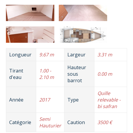
Longueur
9.67 m
Largeur
3.31 m
Hauteur
Tirant
1.00 -
sous
0.00 m
d'eau
2.10 m
barrot
Quille
Année
2017
Type
relevable -
bi safran
Semi
Catégorie
Caution
3500 €
Hauturier