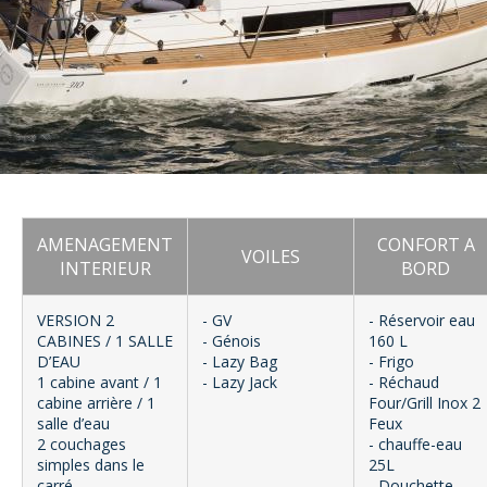
AMENAGEMENT
CONFORT A
VOILES
INTERIEUR
BORD
VERSION 2
- GV
- Réservoir eau
CABINES / 1 SALLE
- Génois
160 L
D’EAU
- Lazy Bag
- Frigo
1 cabine avant / 1
- Lazy Jack
- Réchaud
cabine arrière / 1
Four/Grill Inox 2
salle d’eau
Feux
2 couchages
- chauffe-eau
simples dans le
25L
carré
- Douchette