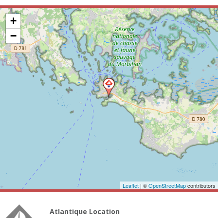
+
−
Leaflet
| ©
OpenStreetMap
contributors
Atlantique Location