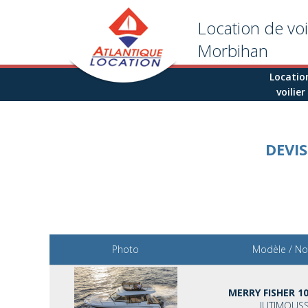
Aller au contenu principal
Location de voi
Morbihan
Locatio
voilier
DEVI
Photo
Modèle / N
MERRY FISHER 10
JUTIMOUS