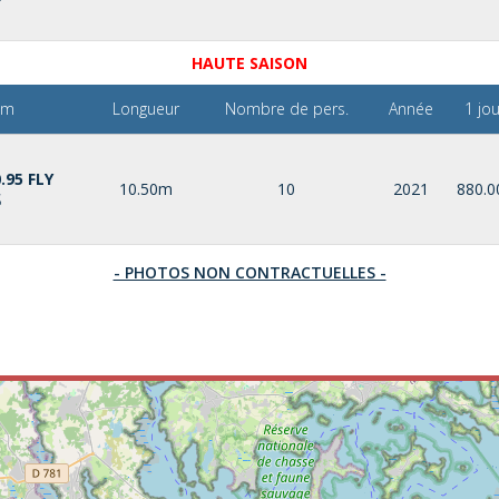
HAUTE SAISON
om
Longueur
Nombre de pers.
Année
1 jou
.95 FLY
10.50m
10
2021
880.0
S
- PHOTOS NON CONTRACTUELLES -