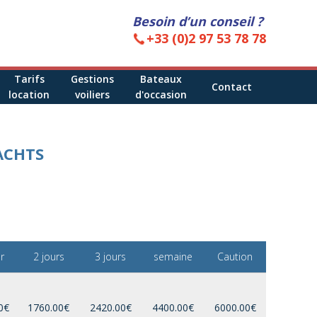
Besoin d’un conseil ?
+33 (0)2 97 53 78 78
Tarifs
Gestions
Bateaux
Contact
location
voiliers
d'occasion
ACHTS
r
2 jours
3 jours
semaine
Caution
0€
1760.00€
2420.00€
4400.00€
6000.00€