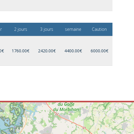
r
2 jours
3 jours
semaine
Caution
0€
1760.00€
2420.00€
4400.00€
6000.00€