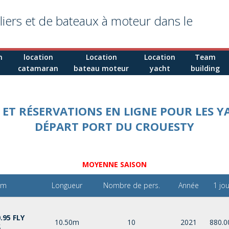
liers et de bateaux à moteur dans le
n
location
Location
Location
Team
catamaran
bateau moteur
yacht
building
S ET RÉSERVATIONS EN LIGNE POUR LES Y
DÉPART PORT DU CROUESTY
MOYENNE SAISON
om
Longueur
Nombre de pers.
Année
1 jou
.95 FLY
10.50m
10
2021
880.0
S