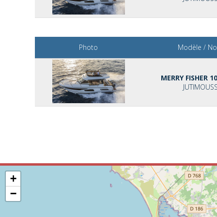
Photo
Modèle / N
MERRY FISHER 10
JUTIMOUS
+
−