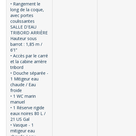
• Rangement le
long de la coque,
avec portes
coulissantes
SALLE D'EAU
TRIBORD ARRIÈRE
Hauteur sous
barrot : 1,85 m /
6’1’’
• Accès par le carré
et la cabine arrière
tribord
• Douche séparée -
1 Mitigeur eau
chaude / Eau
froide
• 1 WC marin
manuel
• 1 Réserve rigide
eaux noires 80 L /
21 US Gal
• Vasque - 1
mitigeur eau