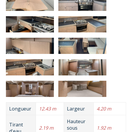
Longueur
12.43 m
Largeur
4.20 m
Hauteur
Tirant
2.19 m
sous
1.92 m
d'eau