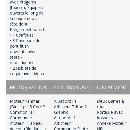
avec étagères
(tribord), Équipets
ouverts le long de
la coque et à la
tête de lit, 1
Rangement sous lit
• 1 Coiffeuse
• 3 Panneaux de
pont flush
ouvrants avec
store /
moustiquaire
• 2 Hublots de
coque avec rideau
MOTORISATION
ELECTRONIQUE
EQUIPEMENT
Moteur Yanmar
A babord : 1
Deux Barres à
(Diesel) : 45 CV/HP
Afficheur Triton 2
roue
Common rail
Graphic
Portique avec
Commande
A tribord : 1
bossoirs
moteur - Tableau
Afficheur
Annexe Moteur
de contrôle dans le
Commande Pilote
HB