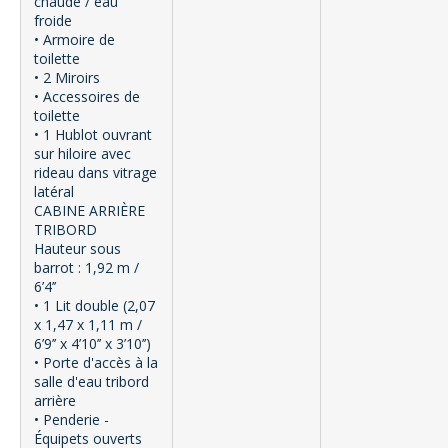
chaude / eau
froide
• Armoire de
toilette
• 2 Miroirs
• Accessoires de
toilette
• 1 Hublot ouvrant
sur hiloire avec
rideau dans vitrage
latéral
CABINE ARRIÈRE
TRIBORD
Hauteur sous
barrot : 1,92 m /
6’4’’
• 1 Lit double (2,07
x 1,47 x 1,11 m /
6’9’’ x 4’10’’ x 3’10’’)
• Porte d'accès à la
salle d'eau tribord
arrière
• Penderie -
Équipets ouverts