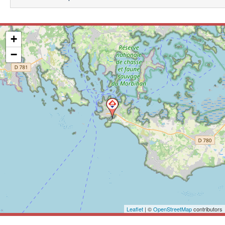
+
−
Leaflet
| ©
OpenStreetMap
contributors