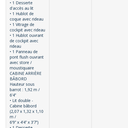
• 1 Desserte
d'accès au lit
• 1 Hublot de
coque avec rideau
• 1 Vitrage de
cockpit avec rideau
• 1 Hublot ouvrant
de cockpit avec
rideau
• 1 Panneau de
pont flush ouvrant
avec store /
moustiquaire
CABINE ARRIÈRE
BÂBORD
Hauteur sous
barrot : 1,92 m /
6’4’’
• Lit double -
Cabine bâbord
(2,07 x 1,32 x 1,10
m /
6’9’’ x 4’4’’ x 3’7’’)
• 1 Desserte