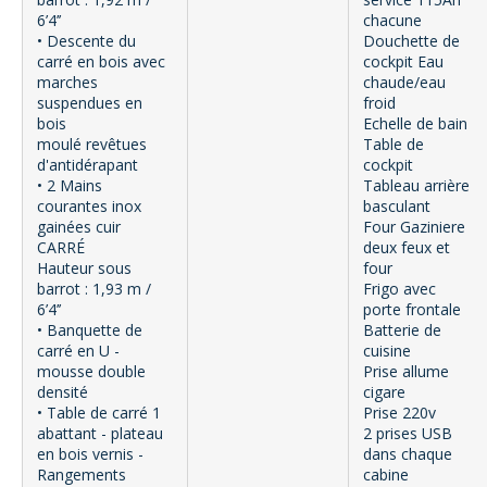
6’4’’
chacune
• Descente du
Douchette de
carré en bois avec
cockpit Eau
marches
chaude/eau
suspendues en
froid
bois
Echelle de bain
moulé revêtues
Table de
d'antidérapant
cockpit
• 2 Mains
Tableau arrière
courantes inox
basculant
gainées cuir
Four Gaziniere
CARRÉ
deux feux et
Hauteur sous
four
barrot : 1,93 m /
Frigo avec
6’4’’
porte frontale
• Banquette de
Batterie de
carré en U -
cuisine
mousse double
Prise allume
densité
cigare
• Table de carré 1
Prise 220v
abattant - plateau
2 prises USB
en bois vernis -
dans chaque
Rangements
cabine