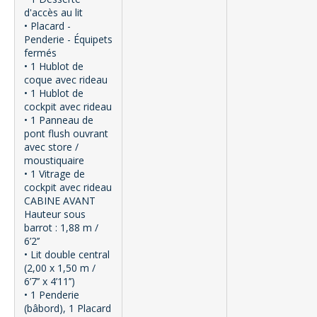
d'accès au lit
• Placard -
Penderie - Équipets
fermés
• 1 Hublot de
coque avec rideau
• 1 Hublot de
cockpit avec rideau
• 1 Panneau de
pont flush ouvrant
avec store /
moustiquaire
• 1 Vitrage de
cockpit avec rideau
CABINE AVANT
Hauteur sous
barrot : 1,88 m /
6’2’’
• Lit double central
(2,00 x 1,50 m /
6’7’’ x 4’11’’)
• 1 Penderie
(bâbord), 1 Placard