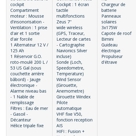
cockpit
Cockpit : 1 écran
Chargeur de
Compartiment
tactile
batterie
moteur : Mousse
multifonctions
Panneaux
d'insonorisation -
Zeus 7''
solaires
Ventilation : 1 prise
wide wireless
3x175W
d'air et 1 sortie
(GPS, Traceur,
Capote de roof
d'air forcée
Lecteur de cartes
Bimini
1 Alternateur 12 V /
- Cartographie
Guideau
125 Ah
Navionics Silver
électrique
1 Réservoir G.O.
incluse)
Propulseur
roto-moulé 200 L /
Sonde (Loch,
d'étrave
53 US Gal (sous
Speedometre,
couchette arrière
Temperature)
bâbord) - Jauge
Wind Sensor
électronique -
(Girouette,
Alarme niveau bas
Anemometre)
- 1 Nable de
Girouette Windex
remplissage
Pilote
Filtres : Eau de mer
automatique
- Gasoil -
VHF fixe V50,
Décanteur
fonction reception
Hélice tripale fixe
AIS
HIFI : Fusion +