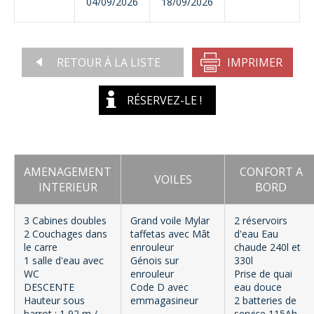
04/09/2026
18/09/2026
RETOUR À LA LISTE
IMPRIMER
RÉSERVEZ-LE !
AMENAGEMENT
CONFORT A
VOILES
INTERIEUR
BORD
3 Cabines doubles
Grand voile Mylar
2 réservoirs
2 Couchages dans
taffetas avec Mât
d'eau Eau
le carre
enrouleur
chaude 240l et
1 salle d'eau avec
Génois sur
330l
WC
enrouleur
Prise de quai
DESCENTE
Code D avec
eau douce
Hauteur sous
emmagasineur
2 batteries de
barrot : 1,92 m /
service 115Ah