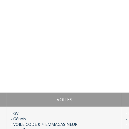
VOILES
- GV
-
- Génois
-
- VOILE CODE 0 + EMMAGASINEUR
-