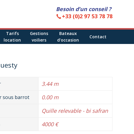
Besoin d’un conseil ?
+33 (0)2 97 53 78 78
Tarifs
Gestions
Bateaux
Contact
location
voiliers
d'occasion
ouesty
3.44 m
r
0.00 m
 sous barrot
Quille relevable - bi safran
4000 €
n