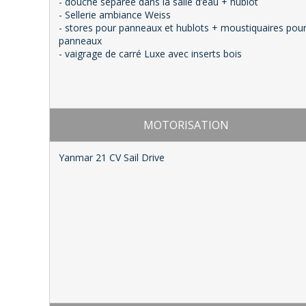
- douche séparée dans la salle d’eau + hublot
- Sellerie ambiance Weiss
- stores pour panneaux et hublots + moustiquaires pou
panneaux
- vaigrage de carré Luxe avec inserts bois
MOTORISATION
Yanmar 21 CV Sail Drive