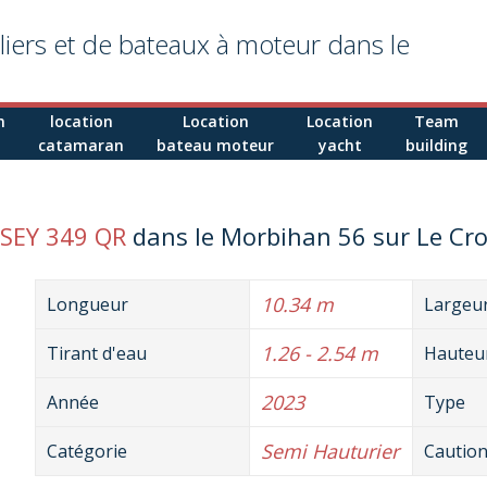
liers et de bateaux à moteur dans le
n
location
Location
Location
Team
catamaran
bateau moteur
yacht
building
SEY 349 QR
dans le Morbihan 56 sur Le Cr
10.34 m
Longueur
Largeu
1.26 - 2.54 m
Tirant d'eau
Hauteur
2023
Année
Type
Semi Hauturier
Catégorie
Cautio