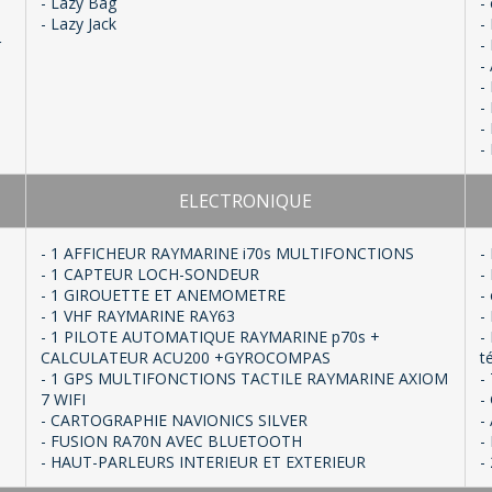
- Lazy Bag
-
- Lazy Jack
-
r
-
-
-
-
-
-
ELECTRONIQUE
- 1 AFFICHEUR RAYMARINE i70s MULTIFONCTIONS
-
- 1 CAPTEUR LOCH-SONDEUR
-
- 1 GIROUETTE ET ANEMOMETRE
-
- 1 VHF RAYMARINE RAY63
-
- 1 PILOTE AUTOMATIQUE RAYMARINE p70s +
-
CALCULATEUR ACU200 +GYROCOMPAS
t
- 1 GPS MULTIFONCTIONS TACTILE RAYMARINE AXIOM
-
7 WIFI
-
- CARTOGRAPHIE NAVIONICS SILVER
-
- FUSION RA70N AVEC BLUETOOTH
-
- HAUT-PARLEURS INTERIEUR ET EXTERIEUR
-