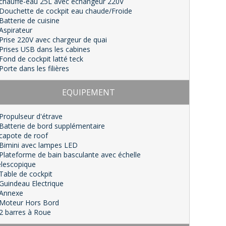
 chauffe-eau 25L avec échangeur 220V
 Douchette de cockpit eau chaude/Froide
 Batterie de cuisine
 Aspirateur
 Prise 220V avec chargeur de quai
 Prises USB dans les cabines
 Fond de cockpit latté teck
 Porte dans les filières
EQUIPEMENT
 Propulseur d'étrave
 Batterie de bord supplémentaire
 capote de roof
 Bimini avec lampes LED
 Plateforme de bain basculante avec échelle
élescopique
 Table de cockpit
 Guindeau Electrique
 Annexe
 Moteur Hors Bord
 2 barres à Roue